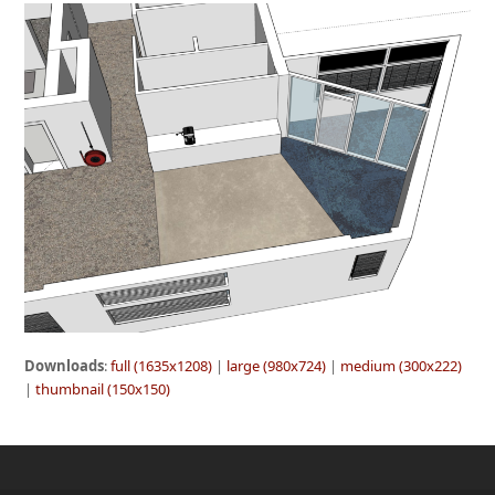
Downloads
:
full (1635x1208)
|
large (980x724)
|
medium (300x222)
|
thumbnail (150x150)