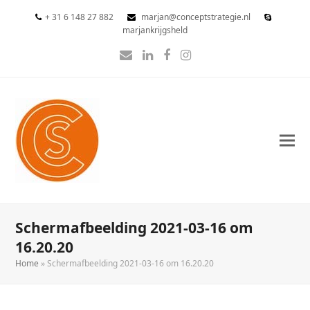
+ 31 6 148 27 882
marjan@conceptstrategie.nl
marjankrijgsheld
E-
LinkedIn
Facebook
Instagram
mail
Schermafbeelding 2021-03-16 om
16.20.20
Home
»
Schermafbeelding 2021-03-16 om 16.20.20