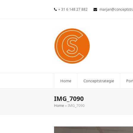
+ 31 6 148 27 882
marjan@conceptstra
Home
Conceptstrategie
Por
IMG_7090
Home
»
IMG_7090