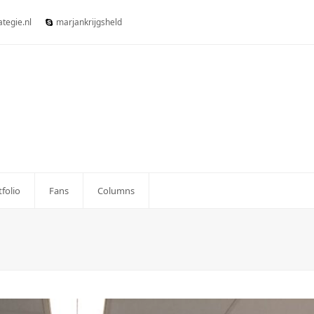
tegie.nl
marjankrijgsheld
tfolio
Fans
Columns