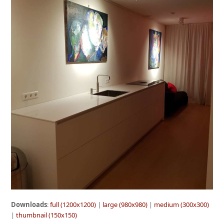
Downloads
:
full (1200x1200)
|
large (980x980)
|
medium (300x300)
|
thumbnail (150x150)