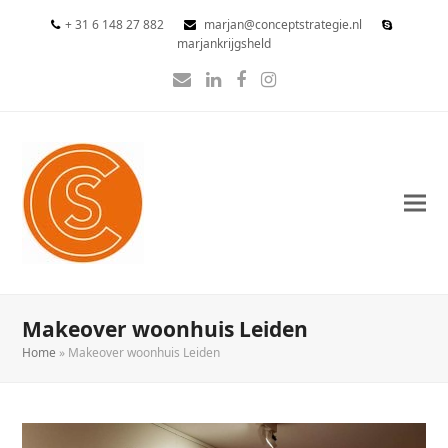
+ 31 6 148 27 882
marjan@conceptstrategie.nl
marjankrijgsheld
E-
LinkedIn
Facebook
Instagram
mail
Makeover woonhuis Leiden
Home
»
Makeover woonhuis Leiden