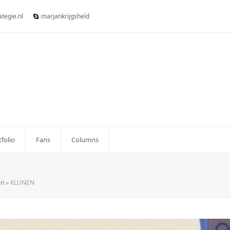
tegie.nl
marjankrijgsheld
tfolio
Fans
Columns
an
»
KLUNEN