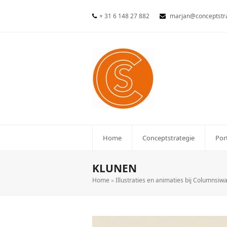
+ 31 6 148 27 882
marjan@conceptstra
Home
Conceptstrategie
Por
KLUNEN
Home
»
Illustraties en animaties bij Columnsiw