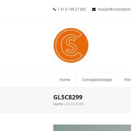
+ 31 6 148 27 882
marjan@conceptstra
Home
Conceptstrategie
Por
GL5C8299
Home
»
GL5C8299