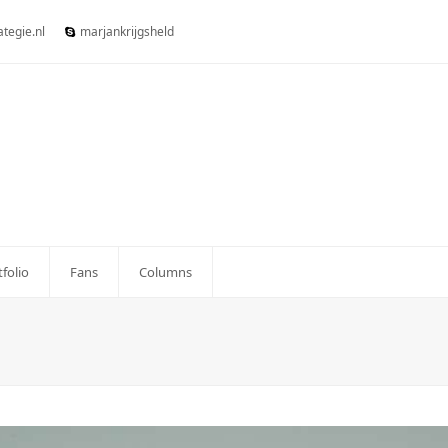
tegie.nl
marjankrijgsheld
tfolio
Fans
Columns