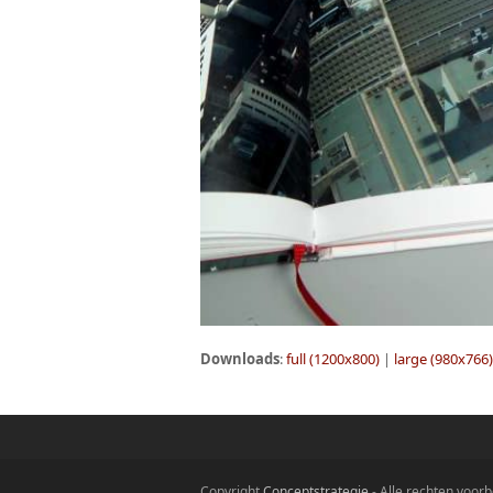
Downloads
:
full (1200x800)
|
large (980x766)
Copyright
Conceptstrategie
- Alle rechten voo