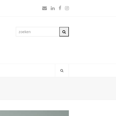
E-
LinkedIn
Facebook
Instagram
mail
zoeken
Zoeken