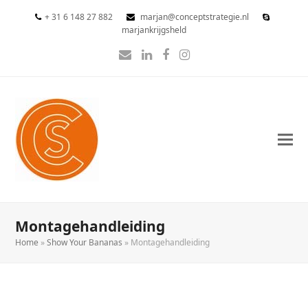
+ 31 6 148 27 882
marjan@conceptstrategie.nl
marjankrijgsheld
E-
LinkedIn
Facebook
Instagram
mail
Montagehandleiding
Home
»
Show Your Bananas
»
Montagehandleiding