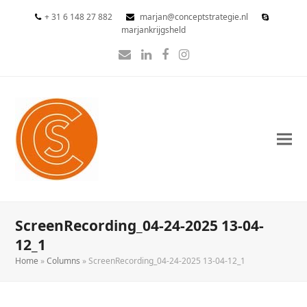
+ 31 6 148 27 882
marjan@conceptstrategie.nl
marjankrijgsheld
E-
LinkedIn
Facebook
Instagram
mail
ScreenRecording_04-24-2025 13-04-
12_1
Home
»
Columns
»
ScreenRecording_04-24-2025 13-04-12_1