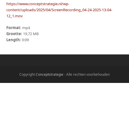
https://www.conceptstrategie.nl/wp-
content/uploads/2025/04/ScreenRecording_04-24-2025-13-04-
12_1.mov
Format:
mp4
Grootte:
19,72 MB
Length:
0:09
Copyright
Conceptstrategie
- Alle rechten voorbehouden